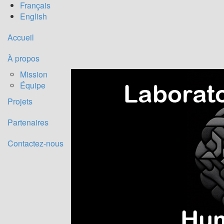
Français
English
Titre
Accueil
À propos
Mission
Équipe
Projets
Partenaires
Contactez-nous