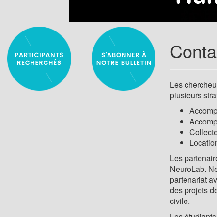
Conta
Les chercheur
plusieurs str
Accompa
Accompa
Collect
Locatio
Les partenaire
NeuroLab. Neu
partenariat a
des projets d
civile.
Les étudiants