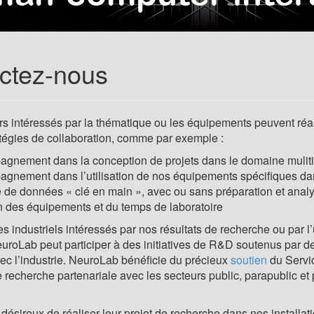
ctez-nous
s intéressés par la thématique ou les équipements peuvent réa
atégies de collaboration, comme par exemple :
gnement dans la conception de projets dans le domaine mulitid
gnement dans l’utilisation de nos équipements spécifiques 
e de données « clé en main », avec ou sans préparation et ana
n des équipements et du temps de laboratoire
s industriels intéressés par nos résultats de recherche ou par l’
roLab peut participer à des initiatives de R&D soutenus par de
vec l’industrie. NeuroLab bénéficie du précieux
soutien
du Servic
e recherche partenariale avec les secteurs public, parapublic et
 désireux de réaliser leur projet de recherche dans nos installat